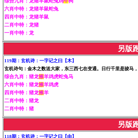
综合九肖：龙猪羊鼠蛇兔鸡
牛
狗
六肖中特：龙猪羊鼠蛇兔
四肖中特：龙猪羊鼠
二肖中特：龙猪
一肖中特：龙
另版
119期：玄机诗：一字记之曰【木】
玄机诗句：金木之数送大家，东三西七在变通。日行千里是骏马
综合九肖：猪龙
猴
羊鸡虎蛇兔马
六肖中特：猪龙
猴
羊鸡虎
四肖中特：猪龙
猴
羊
二肖中特：猪龙
二肖中特：猪
另版
118期：玄机诗：一字记之曰【由】