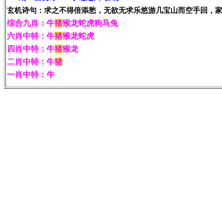
玄机诗句：求之不得倍添愁，无欲无求乐悠游几宝山而空手回，
综合九肖：牛
猪
猴龙蛇虎狗马兔
六肖中特：牛
猪
猴龙蛇虎
四肖中特：牛
猪
猴龙
二肖中特：牛
猪
一肖中特：牛