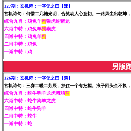
127期：玄机诗：一字记之曰【速】
玄机诗句：何惜二几施光明，合笑动人心意切。一路风尘出乾坤
综合九肖：鸡兔羊
狗
猴虎蛇猪龙
六肖中特：鸡兔羊
狗
猴虎
四肖中特：鸡兔羊
狗
二肖中特：鸡兔
一肖中特：鸡
另版
126期：玄机诗：一字记之曰【羡】
玄机诗句：三赛二暖二芳辰，抓住一个有把握。浪子回头金不换
综合九肖：蛇牛狗羊龙虎猪鸡
马
六肖中特：蛇牛狗羊龙虎
四肖中特：蛇牛狗羊
二肖中特：蛇牛
一肖中特：蛇